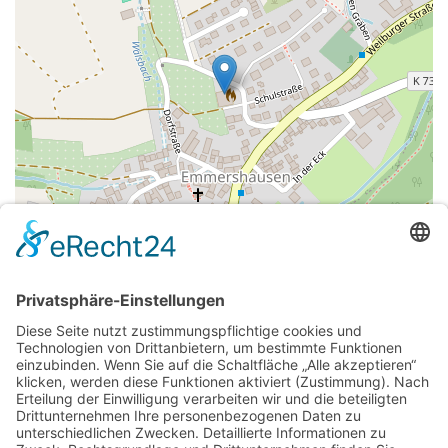
Leaflet
|
©
OpenStreetMap